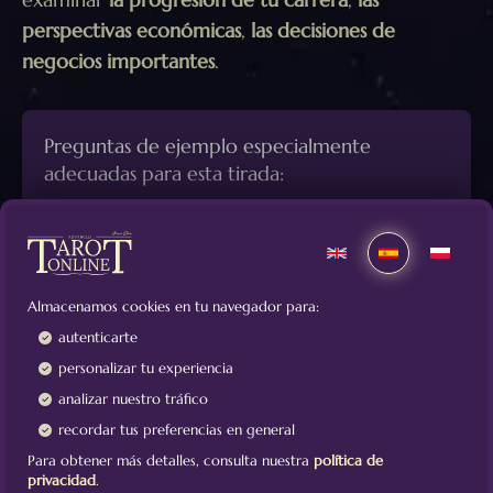
perspectivas económicas
,
las decisiones de
negocios importantes
.
Preguntas de ejemplo especialmente
adecuadas para esta tirada:
¿Cuál será la evolución de mi carrera
profesional?
¿Cómo se desarrollará mi carrera profesional
Almacenamos cookies en tu navegador para:
en la empresa X?
autenticarte
¿Cómo será mi situación financiera hasta finales
personalizar tu experiencia
de año?
analizar nuestro tráfico
recordar tus preferencias en general
¿Qué oportunidades profesionales surgirán en
el próximo trimestre?
Para obtener más detalles, consulta nuestra
política de
privacidad
.